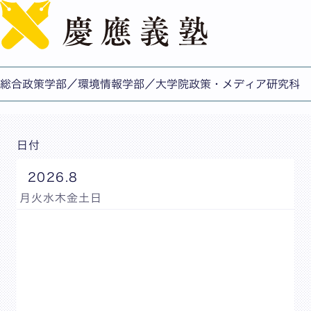
English
イベント
過去のイベントはこちら
総合政策学部／環境情報学部／大学院政策・メディア研究科
日付
2026.8
月
火
水
木
金
土
日