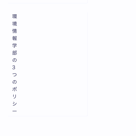
環
境
情
報
学
部
の
3
つ
の
ポ
リ
シ
ー