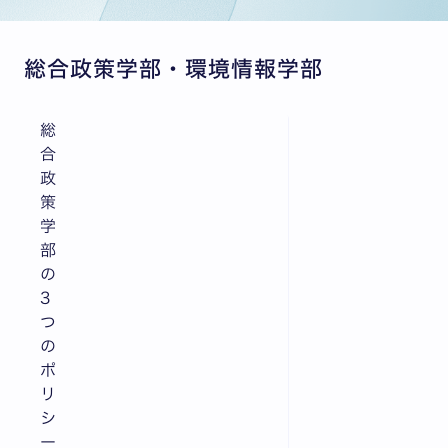
総合政策学部・環境情報学部
総
合
政
策
学
部
の
3
つ
の
ポ
リ
シ
ー