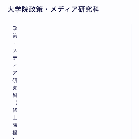
大学院政策・メディア研究科
政
策
・
メ
デ
ィ
ア
研
究
科
（
修
士
課
程