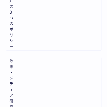
）
の
3
つ
の
ポ
リ
シ
ー
政
策
・
メ
デ
ィ
ア
研
究