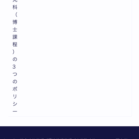
科
（
博
士
課
程
）
の
3
つ
の
ポ
リ
シ
ー