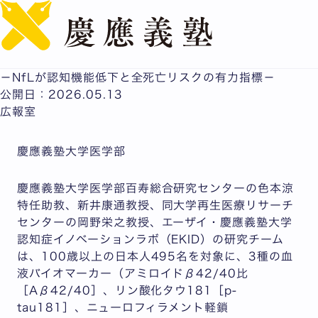
English
百寿者における血液バイオマーカーと認知機能・死亡リス
クの関連を解明
－NfLが認知機能低下と全死亡リスクの有力指標－
公開日：2026.05.13
広報室
慶應義塾大学医学部
慶應義塾大学医学部百寿総合研究センターの色本涼
特任助教、新井康通教授、同大学再生医療リサーチ
センターの岡野栄之教授、エーザイ・慶應義塾大学
認知症イノベーションラボ（EKID）の研究チーム
は、100歳以上の日本人495名を対象に、3種の血
液バイオマーカー（アミロイドβ42/40比
［Aβ42/40］、リン酸化タウ181［p-
tau181］、ニューロフィラメント軽鎖