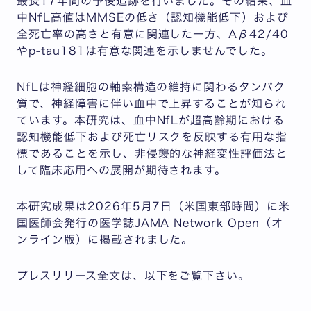
最長17年間の予後追跡を行いました。その結果、血
中NfL高値はMMSEの低さ（認知機能低下）および
全死亡率の高さと有意に関連した一方、Aβ42/40
やp-tau181は有意な関連を示しませんでした。
NfLは神経細胞の軸索構造の維持に関わるタンパク
質で、神経障害に伴い血中で上昇することが知られ
ています。本研究は、血中NfLが超高齢期における
認知機能低下および死亡リスクを反映する有用な指
標であることを示し、非侵襲的な神経変性評価法と
して臨床応用への展開が期待されます。
本研究成果は2026年5月7日（米国東部時間）に米
国医師会発行の医学誌
JAMA Network Open
（オ
ンライン版）に掲載されました。
プレスリリース全文は、以下をご覧下さい。