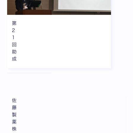
第
2
1
回
助
成
全3枚中1枚目を表示中
佐
藤
製
薬
株