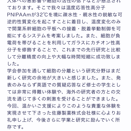
人体への悪影響や細胞の活性の低下などが懸念され
ております。そこで我々は温度応答性高分子
PNIPAAmが32℃を境に疎水性・親水性の鋭敏な可
逆的性質変化を起こすことに着目し、温度変化のみ
で間葉系幹細胞の平板への接着・脱着挙動制御を可
能にするシステムを考案しました。また、細胞が負
電荷を帯びることを利用してガラスにカチオン性高
分子を修飾することで、これまでの先行研究と比較
して分離精度の向上や大幅な時間短縮に成功致しま
した。
学会参加を通して細胞の分離という研究分野はまだ
新しく研究の余地が大きいと感じました。また、発
表のみならず英語での質疑応答など修士の学生とし
ては非常に得難い体験や、海外の研究者の方との交
流を通じて多くの刺激を受けることができました。
今回、温かいご支援によりこのような貴重な体験を
実現させて下さった佐藤製薬株式会社様に心よりお
礼申し上げ、今後さらに学業と研究に励んでいく所
存です。