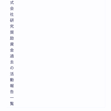
式
会
社
研
究
奨
励
資
金
過
去
の
活
動
報
告
一
覧