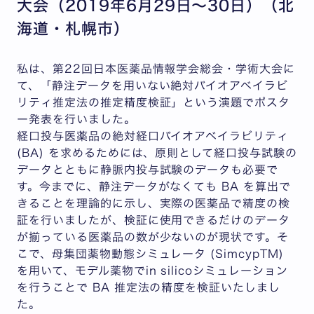
大会（2019年6月29日～30日）（北
海道・札幌市）
私は、第22回日本医薬品情報学会総会・学術大会に
て、「静注データを用いない絶対バイオアベイラビ
リティ推定法の推定精度検証」という演題でポスタ
ー発表を行いました。
経口投与医薬品の絶対経口バイオアベイラビリティ
(BA) を求めるためには、原則として経口投与試験の
データとともに静脈内投与試験のデータも必要で
す。今までに、静注データがなくても BA を算出で
きることを理論的に示し、実際の医薬品で精度の検
証を行いましたが、検証に使用できるだけのデータ
が揃っている医薬品の数が少ないのが現状です。そ
こで、母集団薬物動態シミュレータ (SimcypTM)
を用いて、モデル薬物でin silicoシミュレーション
を行うことで BA 推定法の精度を検証いたしまし
た。