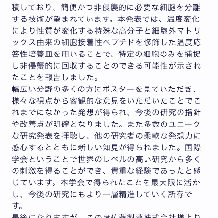
積しており、簡便かつ非侵襲的に必要な細胞を分離
する技術が望まれています。本発表では、温度変化
により性質が変化する特殊な高分子と細胞外マトリ
ックス由来の細胞接着性ペプチドを修飾した温度応
答性培養皿を用いることで、特定の細胞のみを捕捉
し非侵襲的に回収することのできる可能性が示され
たことを報告しました。
幅広い分野の多くの方にポスターを見ていただき、
様々な視点から客観的な意見をいただいたことでこ
れまでになかった発想が得られ、今後の研究の指針
や改善点が明確となりました。また多数のユニーク
な研究発表を拝聴し、他の研究者の柔軟な発想力に
感心するとともに新しい知見が得られました。国際
学会ということで世界のレベルの高い研究から多く
の刺激を得ることができ、貴重な経験であったと感
じています。本学会で得られたことを最大限に活か
し、今後の研究にもより一層精進していく所存で
す。
最後になりますが、この度佐藤製薬株式会社様より