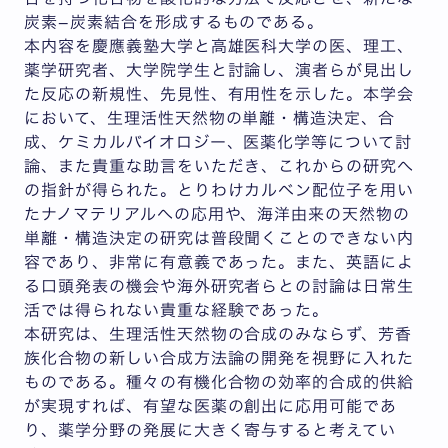
炭素−炭素結合を形成するものである。
本内容を慶應義塾大学と高雄医科大学の医、理工、
薬学研究者、大学院学生と討論し、演者らが見出し
た反応の新規性、先見性、有用性を示した。本学会
において、生理活性天然物の単離・構造決定、合
成、ケミカルバイオロジー、医薬化学等について討
論、また貴重な助言をいただき、これからの研究へ
の指針が得られた。とりわけカルベン配位子を用い
たナノマテリアルへの応用や、海洋由来の天然物の
単離・構造決定の研究は普段聞くことのできない内
容であり、非常に有意義であった。また、英語によ
る口頭発表の機会や海外研究者らとの討論は日常生
活では得られない貴重な経験であった。
本研究は、生理活性天然物の合成のみならず、芳香
族化合物の新しい合成方法論の開発を視野に入れた
ものである。種々の有機化合物の効率的合成的供給
が実現すれば、有望な医薬の創出に応用可能であ
り、薬学分野の発展に大きく寄与すると考えてい