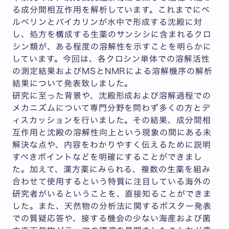
る成分間相互作用を解析しています。これまでにベ
ルベリンとバイカリンが水中で形成する沈殿に対
し、処方を構成する生薬のサンシシに含まれるクロ
シン類が、ある程度の溶解性を示すことを明らかに
しています。今回は、各クロシン単体での溶解活性
の測定結果およびMSとNMRによる溶解機序の解析
結果について発表致しました。
研究に至った背景や、沈殿形成および溶解過程での
メカニズムについて専門分野を問わず多くの方とデ
ィスカッションを行いました。その結果、成分間相
互作用と沈殿の溶解性向上という現象の間にある未
解決な点や、内容をわかりやすく伝えるために説明
すべきポイントなどを明確にすることができまし
た。加えて、漢方薬にみられる、複数の生薬を組み
合わせて使用するという特質に注目している海外の
研究者がいるということを、直接知ることができま
した。また、天然物の分析法に関するポスター発表
での質疑応答や、接する機会の少ない海産および菌