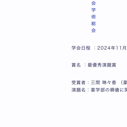
会
学
術
総
会
学会日程 ：2024年11
賞名 ：
最優秀演題賞
受賞者：
三間 琳々香 （
演題名：
薬学部の褥瘡に