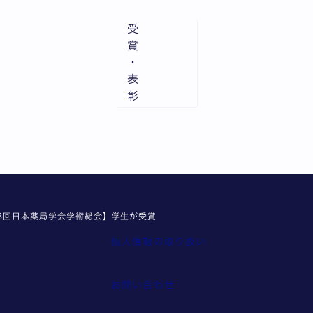
受
賞
・
表
彰
8回日本薬局学会学術総会】学生が受賞
個人情報の取り扱い
報
お問い合わせ