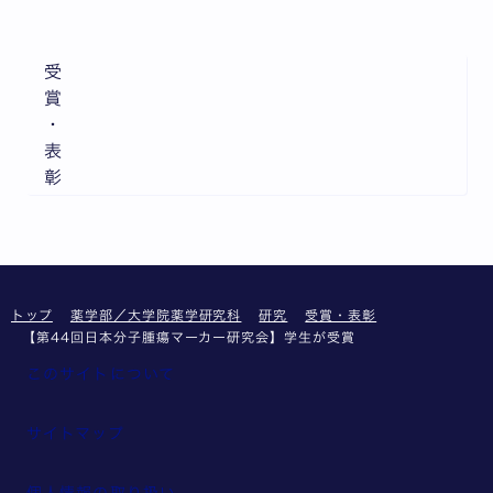
受
賞
・
表
彰
トップ
薬学部／大学院薬学研究科
研究
受賞・表彰
【第44回日本分子腫瘍マーカー研究会】学生が受賞
このサイトについて
サイトマップ
個人情報の取り扱い