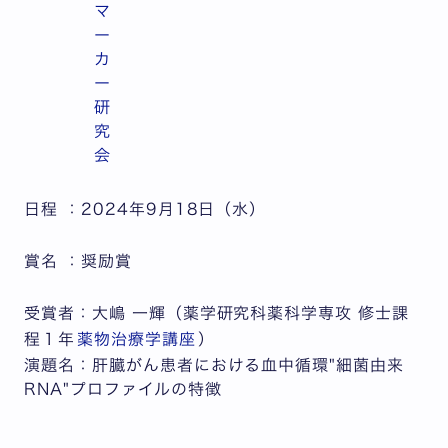
マ
ー
カ
ー
研
究
会
日程 ：2024年9月18日（水）
賞名 ：奨励賞
受賞者：
大嶋 一輝（薬学研究科薬科学専攻 修士課
程１年
薬物治療学講座
）
演題名：
肝臓がん患者における血中循環"細菌由来
RNA"プロファイルの特徴