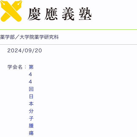
English
【第44回日本分子腫瘍マーカー研究会】学生が受賞
公開日：2024.09.20
薬学部/薬学研究科
薬学部／大学院薬学研究科
2024/09/20
学会名：
第
4
4
回
日
本
分
子
腫
瘍