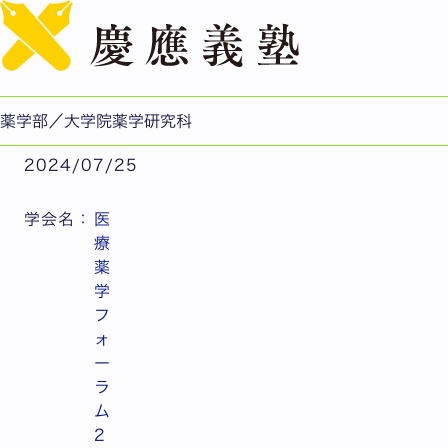
English
【医療薬学フォーラム2024】学生が受賞
公開日：2024.07.25
薬学部/薬学研究科
薬学部／大学院薬学研究科
2024/07/25
学会名：
医
療
薬
学
フ
ォ
ー
ラ
ム
2