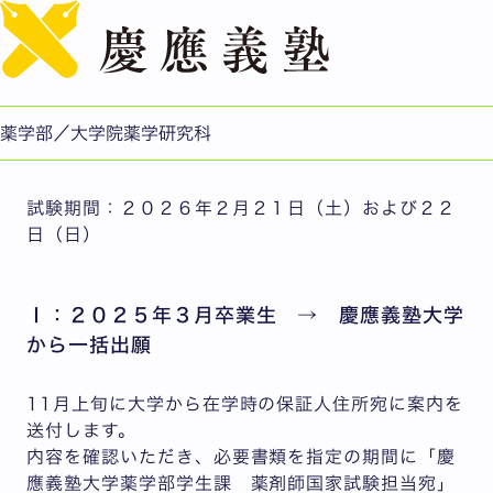
English
【既卒者対象】第111回薬剤師国家試験出願書類の受領方
法
公開日：2025.10.31
更新日：2025.10.31
薬学部／大学院薬学研究科
薬学部/薬学研究科
試験期間：２０２６年２月２１日（土）および２２
日（日）
Ⅰ：２０２５年３月卒業生 → 慶應義塾大学
から一括出願
11月上旬に大学から在学時の保証人住所宛に案内を
送付します。
内容を確認いただき、必要書類を指定の期間に「慶
應義塾大学薬学部学生課 薬剤師国家試験担当宛」