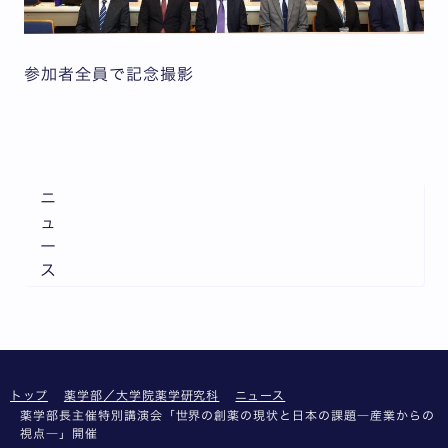
参加者全員で記念撮影
ニ
ュ
ー
ス
トップ
薬学部／大学院薬学研究科
ニュース
薬学部長主催特別講演会「世界の創薬の現状と日本の課題―産業からの
視点―」開催