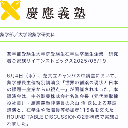
English
薬学部長主催特別講演会「世界の創薬の現状と日本の課題
―産業からの視点―」開催
公開日：2025.06.19
薬学部／大学院薬学研究科
薬学部/薬学研究科
薬学部受験生大学院受験生在学生卒業生企業・研究
者ご家族サイエンストピックス2025/06/19
6月4日（水）、芝共立キャンパス中講堂において、
薬学部長主催特別講演会「世界の創薬の現状と日本
の課題―産業からの視点―」が開催されました。本
講演会は、中外製薬株式会社名誉会長（元代表取締
役社長）・慶應義塾評議員の永山 治 氏による基調
講演と、在学生や教職員等参加者115名を交えた
ROUND TABLE DISCUSSIONの2部構成で実施さ
れました。