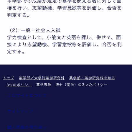
本学部での成績が規定の基準を超える者に対して面
接を行い、志望動機、学習意欲等を評価し、合否を
判定する。
（2）一般・社会人入試
学力検査として、小論文と英語を課し、併せて、面
接により志望動機、学習意欲等を評価し、合否を判
定する。
トップ
薬学部／大学院薬学研究科
薬学部・薬学研究科を知る
薬学専攻 博士（薬学）の3つのポリシー
3つのポリシー
このサイトについて
サイトマップ
個人情報の取り扱い