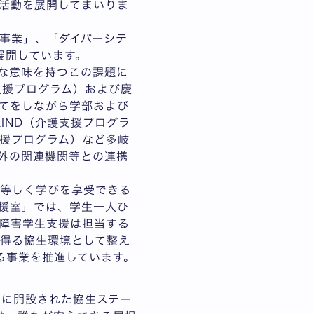
活動を展開してまいりま
事業」、「ダイバーシテ
展開しています。
な意味を持つこの課題に
支援プログラム）および慶
てをしながら学部および
KIND（介護支援プログラ
支援プログラム）など多岐
外の関連機関等との連携
が等しく学びを享受できる
援室」では、学生一人ひ
障害学生支援は担当する
得る協生環境として整え
る事業を推進しています。
025年に開設された協生ステー