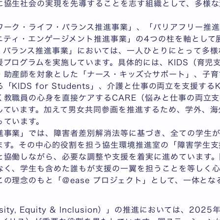
に協生社会の実現を先導することを志す組織として、多様な
ワーク・ライフ・バランス推進事業」、「バリアフリー推進
ニティ・エンゲージメント推進事業」の4つの柱を軸として
・バランス推進事業」においては、一人ひとりにとって多様
プログラムを実施しています。具体的には、KIDS（育児
・助産師を対象とした「ナース・キッズ☆サポート」、子育
KIDS for Students」、介護と仕事の両立を支援する
く教職員の心身を直接ケアするCARE（悩みと仕事の両立
しています。加えて男女共同参画を推進するため、学外、海
っています。
進事業」では、障害者差別解消法等に基づき、全ての学生
ます。その中心的役割を担う協生環境推進室の「障害学生支
と協働しながら、必要な調整や支援を着実に進めています。
なく、学生も含めた誰もが支援の一翼を担うことを等しく心
の理念のもと「＠ease プロジェクト」として、一体とな
ity, Equity & Inclusion）」の推進においては、2