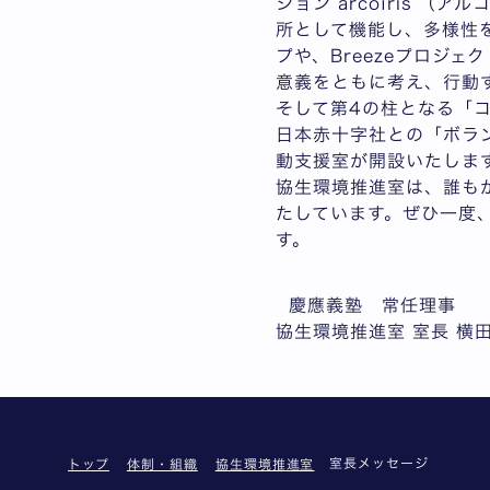
ション
arcoíris
（アルコ
所として機能し、多様性
プや、Breezeプロジ
意義をともに考え、行動
そして第4の柱となる「
日本赤十字社との「ボラン
動支援室が開設いたしま
協生環境推進室は、誰も
たしています。ぜひ一度
す。
慶應義塾 常任理事
協生環境推進室 室長 横
室長メッセージ
トップ
体制・組織
協生環境推進室