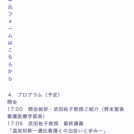
込
フ
ォ
ー
ム
は
こ
ち
ら
か
ら
４．プログラム（予定）
開会
17:00 開会挨拶・武田祐子教授ご紹介（野末聖香
看護医療学部長）
17:05 武田祐子教授 最終講義
「温故知新ー遺伝看護との出会いと歩みー」