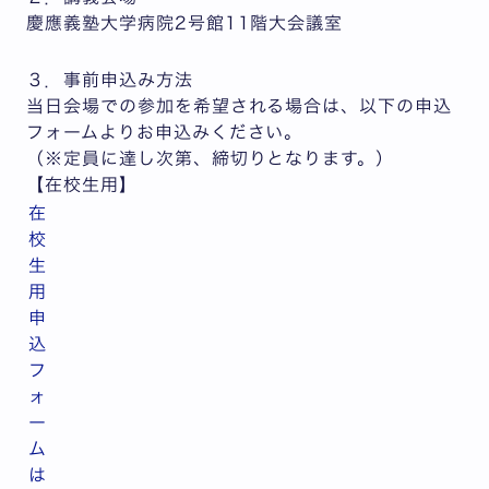
慶應義塾大学病院2号館11階大会議室
３．事前申込み方法
当日会場での参加を希望される場合は、以下の申込
フォームよりお申込みください。
（※定員に達し次第、締切りとなります。）
【在校生用】
在
校
生
用
申
込
フ
ォ
ー
ム
は