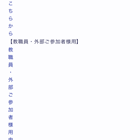
こ
ち
ら
か
ら
【教職員・外部ご参加者様用】
教
職
員
・
外
部
ご
参
加
者
様
用
申