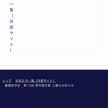
一
覧
（
外
部
サ
イ
ト
）
トップ
お知らせ一覧（外部サイト）
慶應医学会 第13回 野村達次賞 公募のお知らせ
このサイトについて
サイトマップ