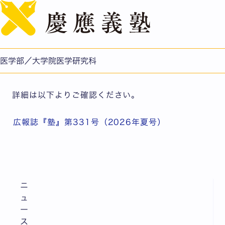
English
医学部4年 葛西里保君 女子ラクロス部を牽引、世界選手権
での活躍にも期待（広報誌『塾』Portrait）
公開日：2026.07.01
医学部／大学院医学研究科
医学部/医学研究科
詳細は以下よりご確認ください。
広報誌『塾』第331号（2026年夏号）
ニ
ュ
ー
ス