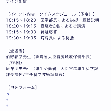
ライン配信
【イベント内容・タイムスケジュール（予定）】
18:15〜18:20 医学部長による挨拶・趣旨説明
18:20〜19:15 登壇者2名によるご講演
19:15〜19:30 質疑応答
19:30〜19:35 病院長による総括
【登壇者】
伯野春彦先生（環境省大臣官房環境保健部長）
（75回）
原澤朋史先生（厚生労働省 大臣官房厚生科学課
課長補佐/主任科学技術調整官）
【申込フォーム】
h
t
t