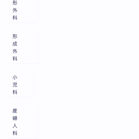
形
外
科
形
成
外
科
小
児
科
産
婦
人
科