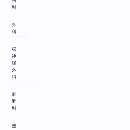
内
科
外
科
脳
神
経
外
科
麻
酔
科
整