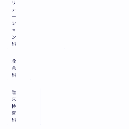
リ
テ
ー
シ
ョ
ン
科
救
急
科
臨
床
検
査
科