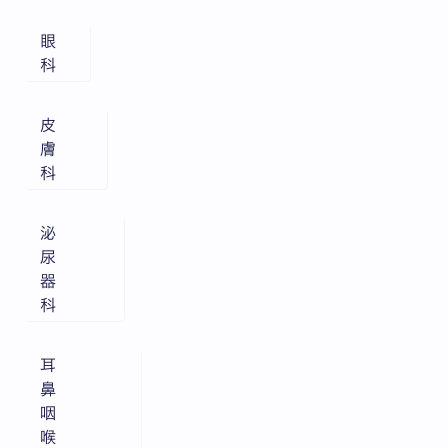
眼
科
皮
膚
科
泌
尿
器
科
耳
鼻
咽
喉