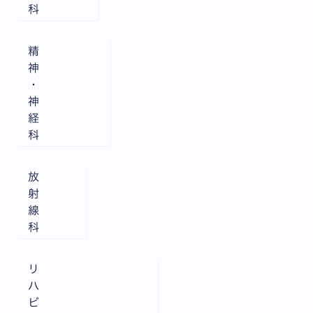
科
精
神
・
神
経
科
放
射
線
科
リ
ハ
ビ