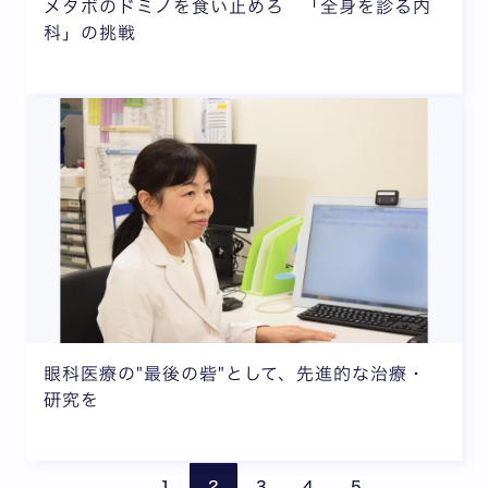
メタボのドミノを食い止めろ 「全身を診る内
科」の挑戦
眼科医療の"最後の砦"として、先進的な治療・
研究を
前のページ
次の
1
2
3
4
5