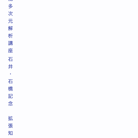
多
次
元
解
析
講
座
石
井
・
石
橋
記
念
拡
張
知