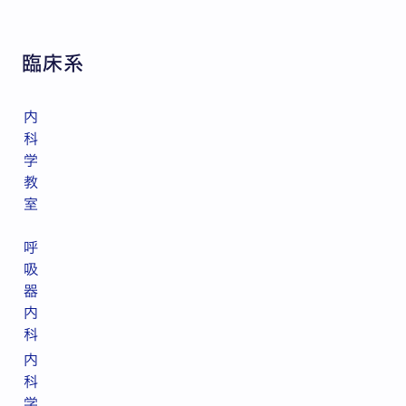
臨床系
内
科
学
教
室
呼
吸
器
内
科
内
科
学