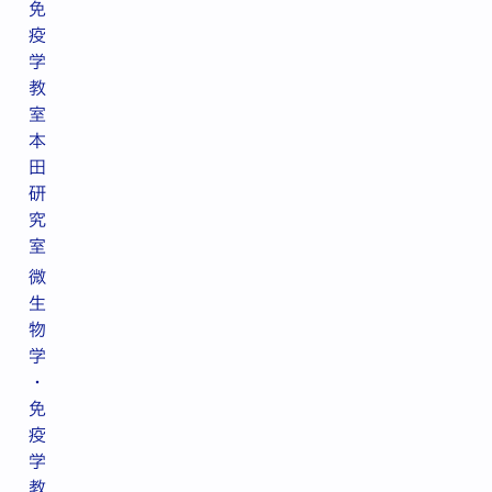
免
疫
学
教
室
本
田
研
究
室
微
生
物
学
・
免
疫
学
教