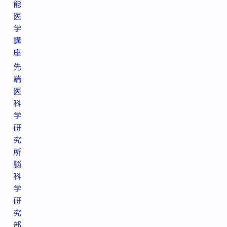
能
医
学
講
座
先
端
医
科
学
研
究
所
脳
科
学
研
究
部