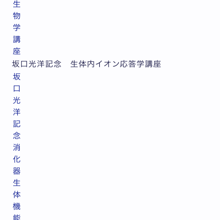
生
物
学
講
座
坂口光洋記念 生体内イオン応答学講座
坂
口
光
洋
記
念
消
化
器
生
体
機
能