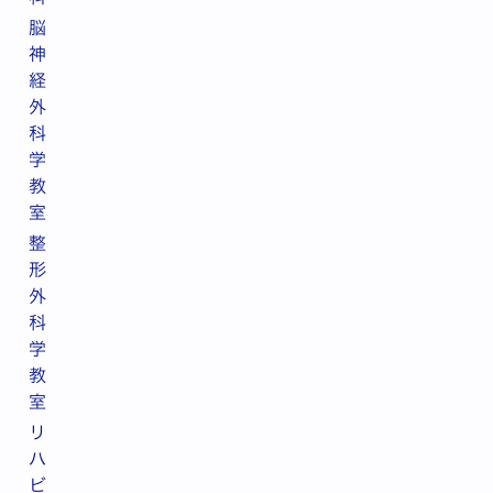
脳
神
経
外
科
学
教
室
整
形
外
科
学
教
室
リ
ハ
ビ