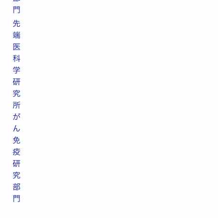
門
先
端
医
科
学
研
究
所
が
ん
免
疫
研
究
部
門