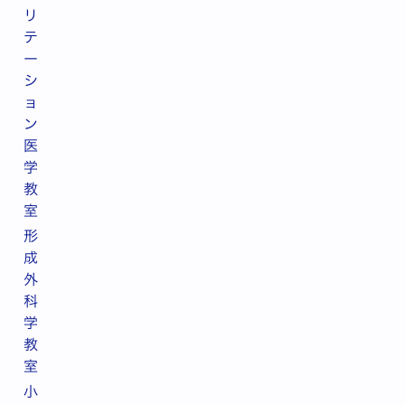
リ
テ
ー
シ
ョ
ン
医
学
教
室
形
成
外
科
学
教
室
小