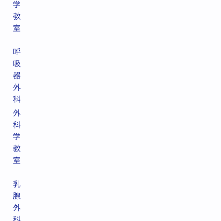
学
教
室
呼
吸
器
外
科
外
科
学
教
室
乳
腺
外
科