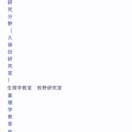
研
究
分
野
（
久
保
田
研
究
室
）
生理学教室 牧野研究室
薬
理
学
教
室