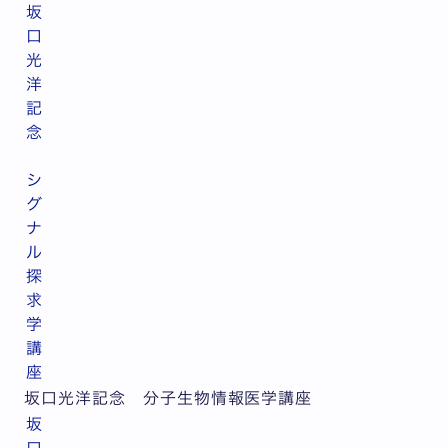
坂
口
光
洋
記
念
シ
グ
ナ
ル
探
求
学
講
座
坂口光洋記念 分子生物情報医学講座
坂