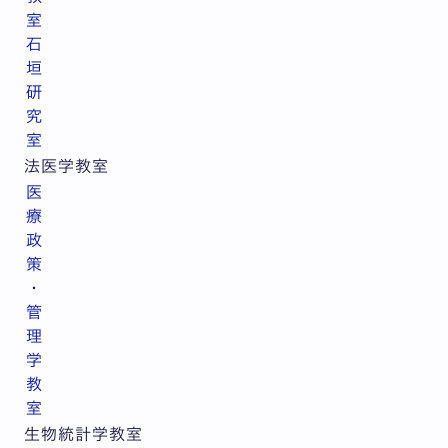
室
石
垣
研
究
室
法医学教室
医
療
政
策
・
管
理
学
教
室
生物統計学教室