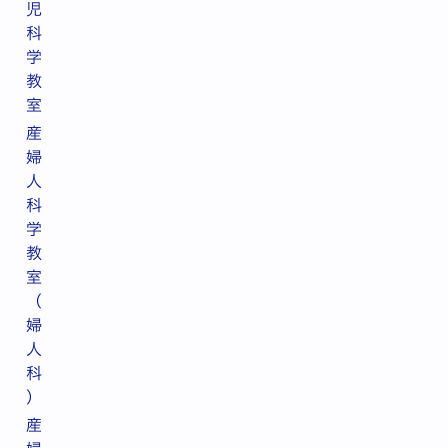
児
科
学
教
室
産
婦
人
科
学
教
室
（
婦
人
科
）
産