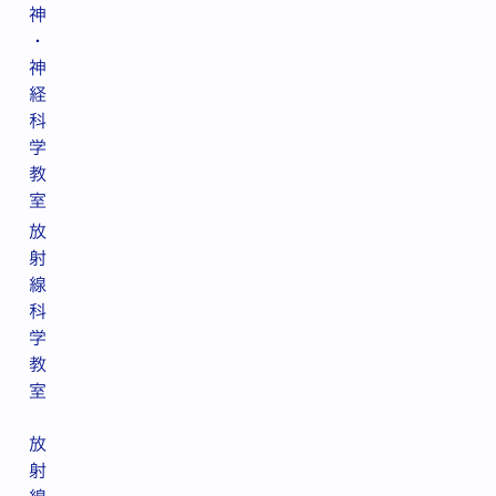
神
・
神
経
科
学
教
室
放
射
線
科
学
教
室
放
射