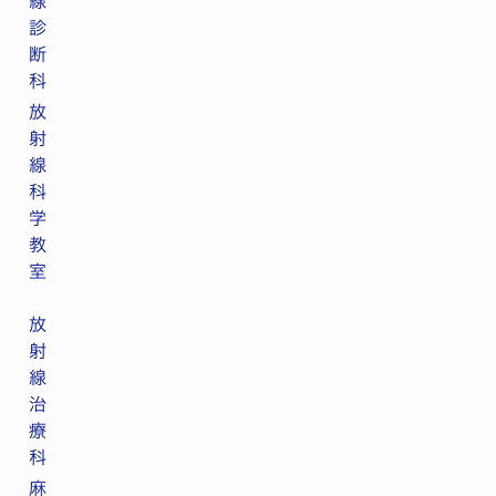
線
診
断
科
放
射
線
科
学
教
室
放
射
線
治
療
科
麻