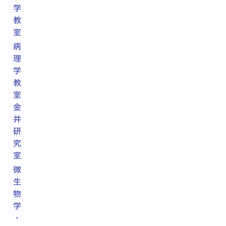
学
教
室
病
理
学
教
室
金
井
研
究
室
微
生
物
学
・