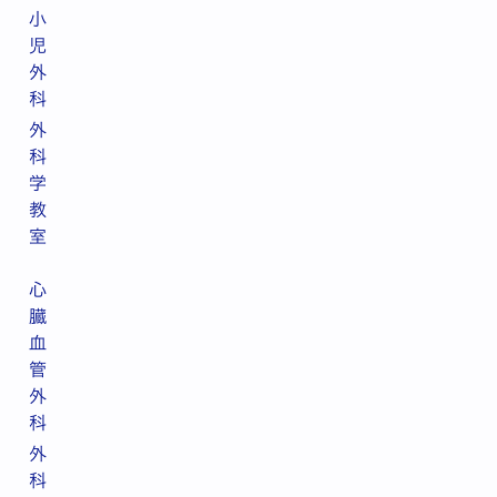
小
児
外
科
外
科
学
教
室
心
臓
血
管
外
科
外
科