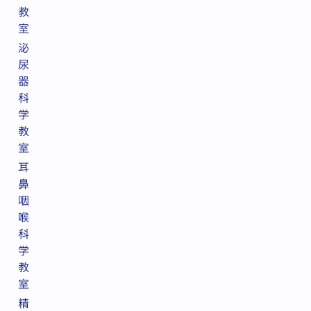
教
室
泌
尿
器
科
学
教
室
耳
鼻
咽
喉
科
学
教
室
精