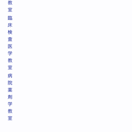
教
室
臨
床
検
査
医
学
教
室
病
院
薬
剤
学
教
室