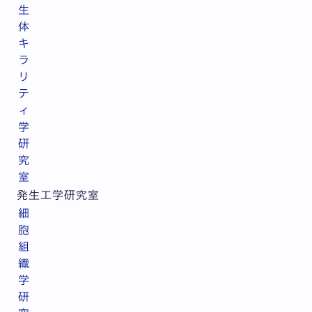
生
体
キ
ラ
リ
テ
ィ
学
研
究
室
発生工学研究室
細
胞
組
織
学
研