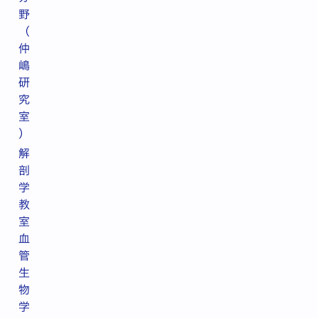
野
（
仲
嶋
研
究
室
）
解
剖
学
教
室
血
管
生
物
学