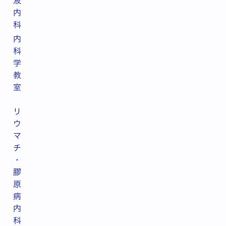
液
内
科
内
科
学
教
室
リ
ウ
マ
チ
・
膠
原
病
内
科