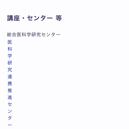
講座・センター 等
総合医科学研究センター
医
科
学
研
究
連
携
推
進
セ
ン
タ
ー