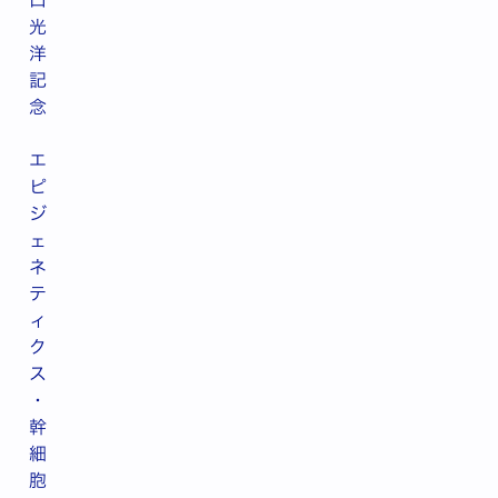
口
光
洋
記
念
エ
ピ
ジ
ェ
ネ
テ
ィ
ク
ス
・
幹
細
胞