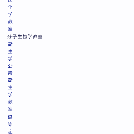
医
化
学
教
室
分子生物学教室
衛
生
学
公
衆
衛
生
学
教
室
感
染
症