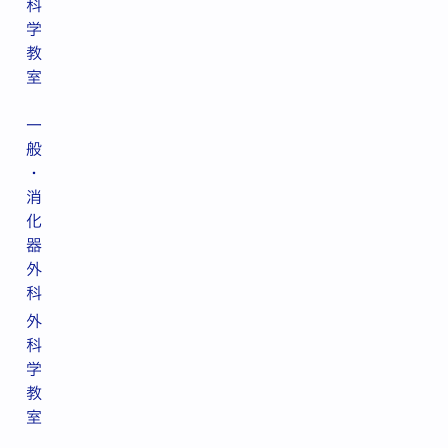
科
学
教
室
一
般
・
消
化
器
外
科
外
科
学
教
室