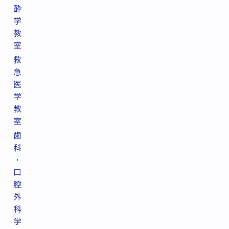
酔
学
教
室
救
急
医
学
教
室
歯
科
・
口
腔
外
科
学