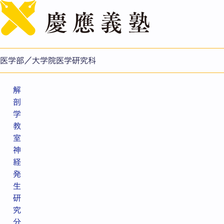
English
教室・講座
基礎系
医学部／大学院医学研究科
解
剖
学
教
室
神
経
発
生
研
究
分