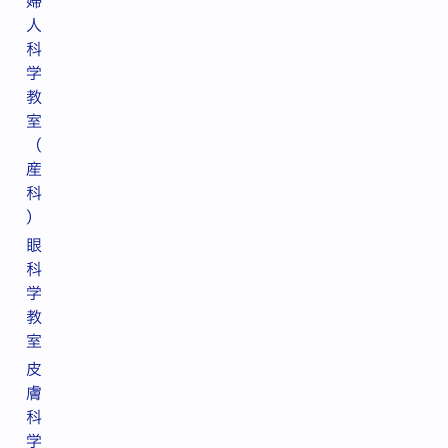
婦
人
科
学
教
室
（
産
科
）
眼
科
学
教
室
皮
膚
科
学