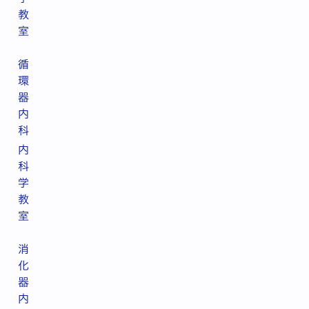
教
室
循
環
器
内
科
内
科
学
教
室
消
化
器
内