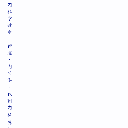
内
科
学
教
室
腎
臓
・
内
分
泌
・
代
謝
内
科
外