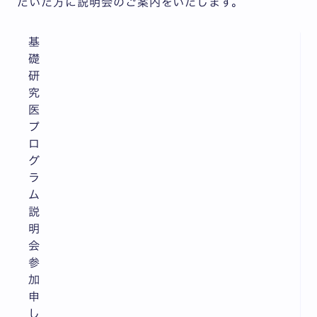
だいた方に説明会のご案内をいたします。
基
礎
研
究
医
プ
ロ
グ
ラ
ム
説
明
会
参
加
申
し