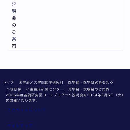
説
明
会
の
ご
案
内
トップ
医学部／大学院医学研究科
医学部・医学研究科を知る
卒後研修
卒後臨床研修センター
見学会・説明会のご案内
2025年度基礎研究医コースプログラム説明会を2024年3月5日（火）
に開催いたします。
このサイトについて
サイトマップ