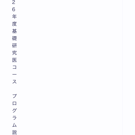
2
6
年
度
基
礎
研
究
医
コ
ー
ス
プ
ロ
グ
ラ
ム
説