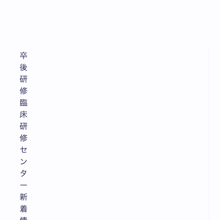
卒
後
研
修
臨
床
研
修
セ
ン
タ
ー
新
着