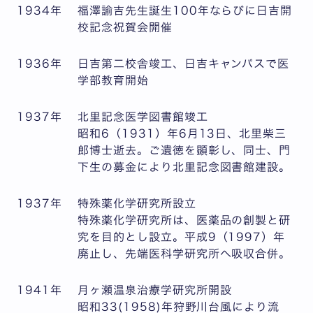
1934年
福澤諭吉先生誕生100年ならびに日吉開
校記念祝賀会開催
1936年
日吉第二校舎竣工、日吉キャンパスで医
学部教育開始
1937年
北里記念医学図書館竣工
昭和6（1931）年6月13日、北里柴三
郎博士逝去。ご遺徳を顕彰し、同士、門
下生の募金により北里記念図書館建設。
1937年
特殊薬化学研究所設立
特殊薬化学研究所は、医薬品の創製と研
究を目的とし設立。平成9（1997）年
廃止し、先端医科学研究所へ吸収合併。
1941年
月ヶ瀬温泉治療学研究所開設
昭和33(1958)年狩野川台風により流