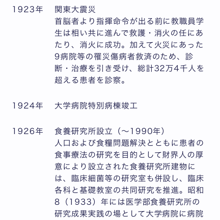
1923年
関東大震災
首脳者より指揮命令が出る前に教職員学
生は相い共に進んで救護・消火の任にあ
たり、消火に成功。加えて火災にあった
9病院等の罹災傷病者救済のため、診
断・治療を引き受け、総計32万4千人を
超える患者を診察。
1924年
大学病院特別病棟竣工
1926年
食養研究所設立（～1990年）
人口および食糧問題解決とともに患者の
食事療法の研究を目的として財界人の厚
意により設立された食養研究所建物に
は、臨床細菌等の研究室も併設し、臨床
各科と基礎教室の共同研究を推進。昭和
8（1933）年には医学部食養研究所の
研究成果実践の場として大学病院に病院