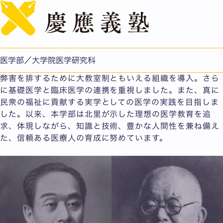
English
医学の進歩と共にある、創立100年の歴史
医学部は大正6(1917)年、世界的な細菌学者である北里柴
三郎を学部長に迎え、慶應義塾大学部医学科として発足し
医学部／大学院医学研究科
ました。北里は当時の医学界が陥っていた各科分立による
弊害を排するために大教室制ともいえる組織を導入。さら
に基礎医学と臨床医学の連携を重視しました。また、真に
民衆の福祉に貢献する実学としての医学の実践を目指しま
した。以来、本学部は北里が示した理想の医学教育を追
求、体現しながら、知識と技術、豊かな人間性を兼ね備え
た、信頼ある医療人の育成に努めています。
全10枚中1枚目を表示中