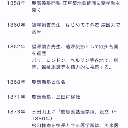
1858年
慶應義塾開塾 江戸築地鉄砲洲に蘭学塾を
開く
1860年
福澤諭吉先生、はじめての外遊 咸臨丸で
渡米
1862年
福澤諭吉先生、遣欧使節として欧州各国
を巡歴
パリ、ロンドン、ベルリン等各地で、病
院、福祉施設等を精力的に視察する。
1868年
慶應義塾と命名
1871年
慶應義塾、三田に移転
1873年
三田山上に「慶應義塾医学所」設立（～
1880年）
松山棟庵を校長とする医学所は、英米医