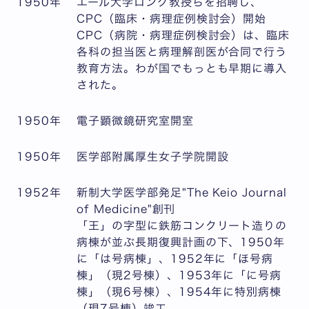
1950年
エール大学ロング教授らを招聘し、
CPC（臨床・病理症例検討会）開始
CPC（病院・病理症例検討会）は、臨床
各科の担当医と病理解剖医が合同で行う
教育方法。わが国でもっとも早期に導入
された。
1950年
電子顕微鏡研究室開室
1950年
医学部附属厚生女子学院開設
1952年
新制大学医学部発足"The Keio Journal
of Medicine"創刊
「王」の字型に鉄筋コンクリート造りの
病棟が並ぶ長期復興計画の下、1950年
に「は号病棟」、1952年に「ほ号病
棟」（現2号棟）、1953年に「に号病
棟」（現6号棟）、1954年に特別病棟
（現7号棟）竣工。