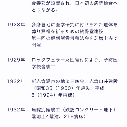
食養部が設置され、日本初の病院給食へ
とつながる。
1928年
多磨墓地に医学研究に付せられた遺体を
葬り冥福を祈るための納骨堂建設
第一回の解剖諸霊供養法会を芝増上寺で
開催
1929年
ロックフェラー財団寄付により、予防医
学校舎竣工
1932年
新赤倉温泉の地に三四会、赤倉山荘建設
（昭和35（1960）年焼失、平成
6（1994）年再建）
1932年
病院別館竣工（鉄筋コンクリート地下1
階地上4階建、219病床）