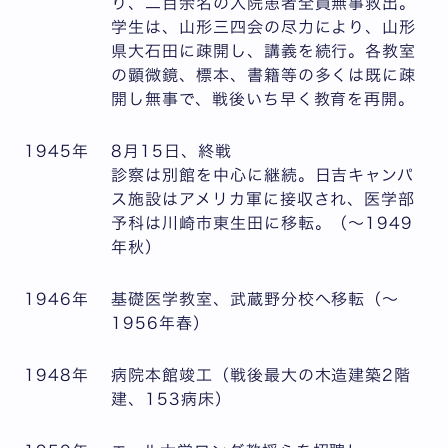
り、二百余名の入院患者全員無事救出。
学生は、山形三四会の尽力により、山形
県大石田に疎開し、講義を続行。各教室
の顕微鏡、標本、書籍等の多くは既に疎
開し無事で、戦後いち早く教育を再開。
1945年
8月15日、終戦
診察は別館を中心に継続。日吉キャンパ
ス施設はアメリカ軍に接収され、医学部
予科は川崎市東生田に移転。（～1949
年秋）
1946年
基礎医学教室、武蔵野分校へ移転（～
1956年春）
1948年
病院本館竣工（戦後最大の木造建築2階
建、153病床）