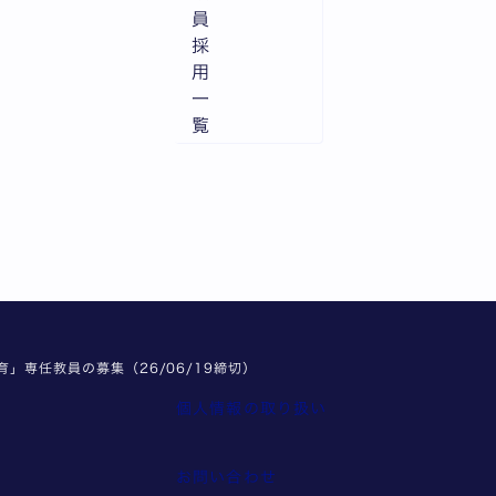
員
採
用
一
覧
」専任教員の募集（26/06/19締切）
個人情報の取り扱い
報
お問い合わせ