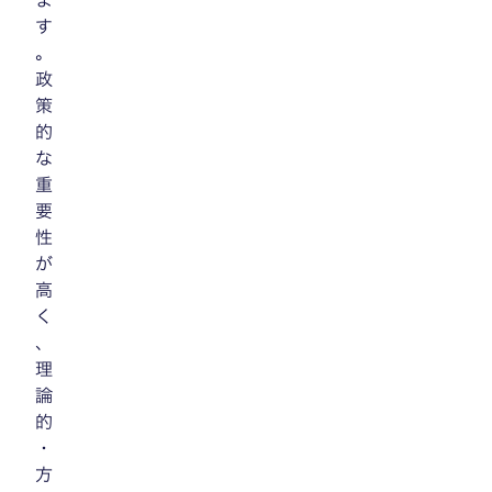
ま
す
。
政
策
的
な
重
要
性
が
高
く
、
理
論
的
・
方