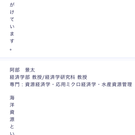
が
け
て
い
ま
す
。
阿部 景太
経済学部 教授/経済学研究科 教授
専門 : 資源経済学・応用ミクロ経済学・水産資源管理
海
洋
資
源
と
い