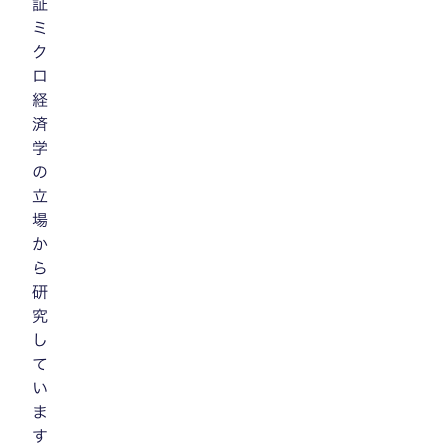
証
ミ
ク
ロ
経
済
学
の
立
場
か
ら
研
究
し
て
い
ま
す