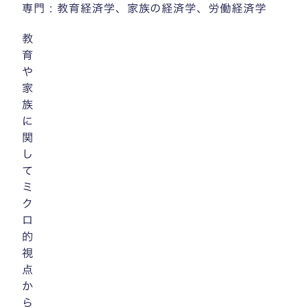
専門 : 教育経済学、家族の経済学、労働経済学
教
育
や
家
族
に
関
し
て
ミ
ク
ロ
的
視
点
か
ら