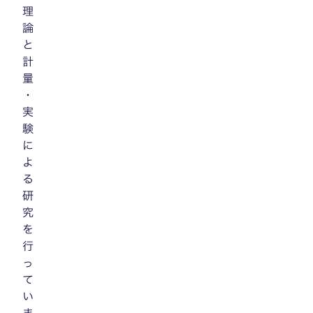
理
論
と
計
量
・
実
験
に
よ
る
研
究
を
行
っ
て
い