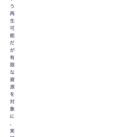
う
再
生
可
能
だ
が
有
限
な
資
源
を
対
象
に
、
実