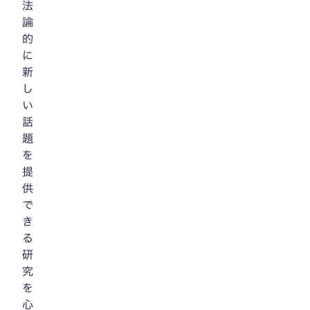
法
論
的
に
新
し
い
話
題
を
提
供
で
き
る
研
究
を
心