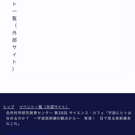
ト
一
覧
（
外
部
サ
イ
ト
）
トップ
イベント一覧（外部サイト）
自然科学研究教育センター 第38回 サイエンス・カフェ「宇宙にヒトは
住めるのか？ ～宇宙放射線の観点から～ 実演！ 目で見る放射線あ
れこれ」
このサイトについて