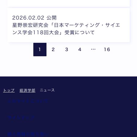
2026.02.02 公開
星野崇宏研究会「日本マーケティング・サイエ
ンス学会118回大会」受賞について
ページが省略されて
前のページ
次の
…
1
2
3
4
16
ニュース
トップ
経済学部
このサイトについて
サイトマップ
個人情報の取り扱い