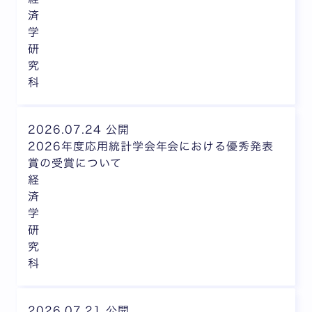
済
学
研
究
科
2026.07.24 公開
2026年度応用統計学会年会における優秀発表
賞の受賞について
経
済
学
研
究
科
2026.07.21 公開