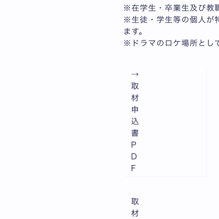
※在学生・卒業生及び教
※生徒・学生等の個人が
ます。
※ドラマのロケ場所とし
→
取
材
申
込
書
P
D
F
取
材