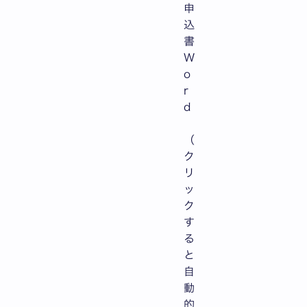
申
込
書
W
o
r
d
（
ク
リ
ッ
ク
す
る
と
自
動
的