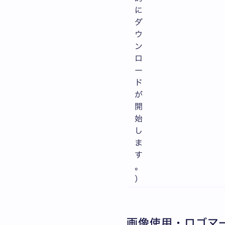
に
ダ
ウ
ン
ロ
ー
ド
が
開
始
し
ま
す
。
）
画像使用・ロゴマ