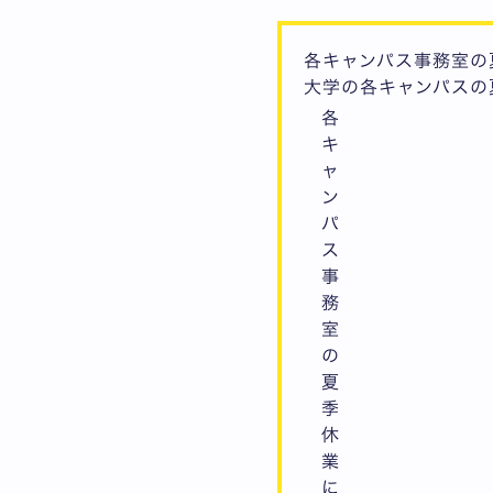
各キャンパス事務室の
大学の各キャンパスの
各
キ
ャ
ン
パ
ス
事
務
室
の
夏
季
休
業
に