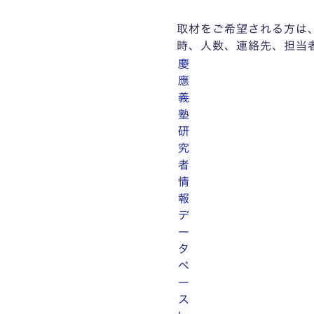
取材をご希望される方は
時、人数、連絡先、担当
慶
應
義
塾
研
究
者
情
報
デ
ー
タ
ベ
ー
ス