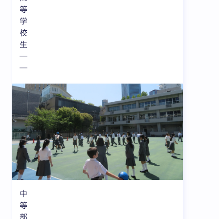
等
学
校
生
─
─
中
等
部