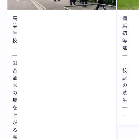
高
横
等
浜
学
初
校
等
─
部
─
─
銀
─
杏
校
並
庭
木
の
の
芝
坂
生
を
─
上
─
が
る
高