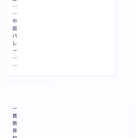
─
─
中
庭
バ
レ
ー
─
─
全3枚中1枚目を表示中
一
貫
教
育
校