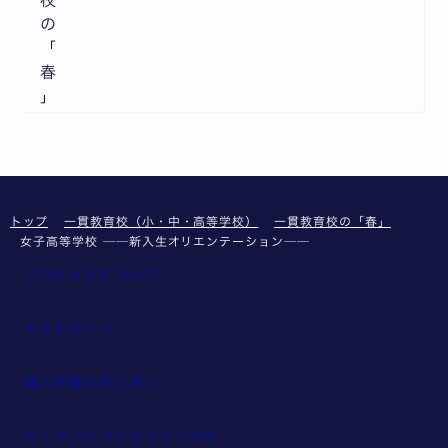
の
「
春
」
トップ
一貫教育校（小・中・高等学校）
一貫教育校の「春」
女子高等学校 ──新入生オリエンテーション──
このサイトについて
サイトマップ
個人情報の取り扱い
ウェブアクセシビリティ方針