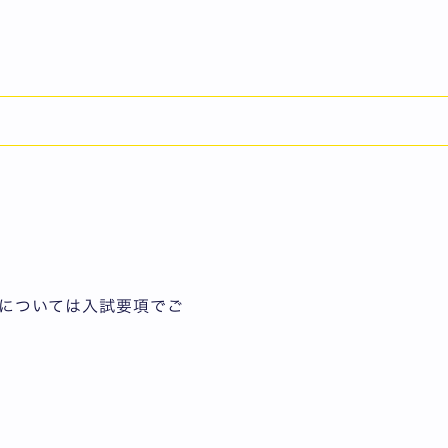
English
下記の書類を提出してく
については入試要項でご