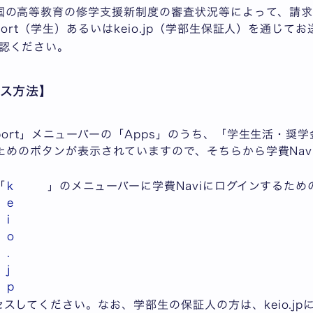
国の高等教育の修学支援新制度の審査状況等によって、請求
port（学生）あるいはkeio.jp（学部生保証人）を通じ
確認ください。
セス方法】
pport」メニューバーの「Apps」のうち、「学生生活・奨
るためのボタンが表示されていますので、そちらから学費Nav
「
k
」のメニューバーに学費Naviにログインするた
e
i
o
.
j
p
スしてください。なお、学部生の保証人の方は、keio.j