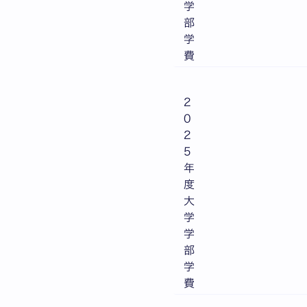
学
部
学
費
2
0
2
5
年
度
大
学
学
部
学
費