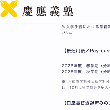
【学部】学費
慶應義塾大学【学部】の
※入学手続における学費
さい。
【振込用紙／Pay-eas
2026年度 春学期（分
2026年度 秋学期（分
※4月に春学期分と秋学期
は、10月に秋学期分を納入
【口座振替登録済みの