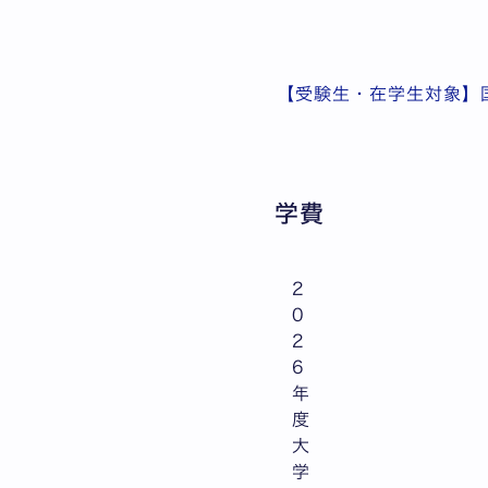
【受験生・在学生対象】
学費
2
0
2
6
年
度
大
学