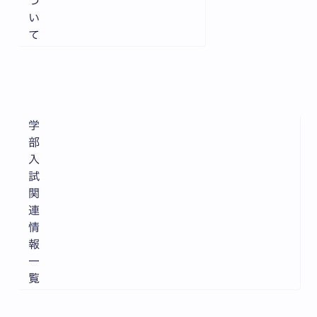
つ
い
て
学
部
入
試
関
連
情
報
一
覧