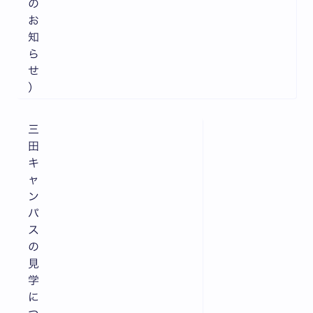
の
お
知
ら
せ
）
三
田
キ
ャ
ン
パ
ス
の
見
学
に