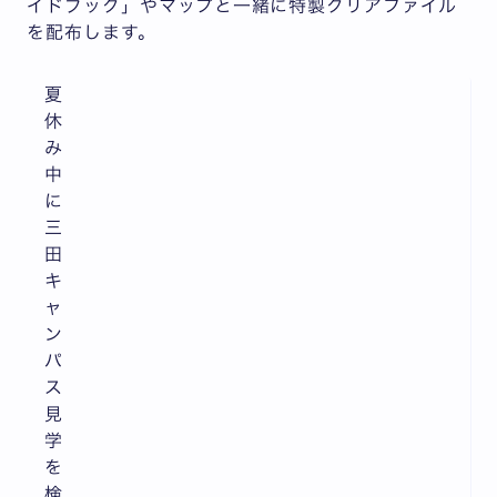
イドブック」やマップと一緒に特製クリアファイル
を配布します。
夏
休
み
中
に
三
田
キ
ャ
ン
パ
ス
見
学
を
検