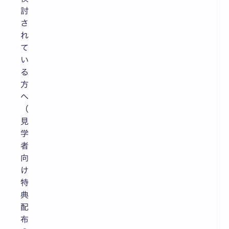
討
さ
れ
て
い
る
方
へ
（
見
学
者
向
け
特
典
配
布