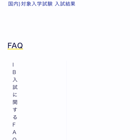
国内)対象入学試験 入試結果
FAQ
I
B
入
試
に
関
す
る
F
A
Q