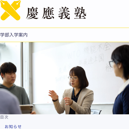
English
国際バカロレア（IB）入試
対象：法学部
出願の際には、当該年度の募集要項を必ずご確認くださ
学部入学案内
い。
目次
お知らせ