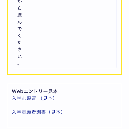
か
ら
進
ん
で
く
だ
さ
い
。
Webエントリー見本
入学志願票 （見本）
入学志願者調書（見本）