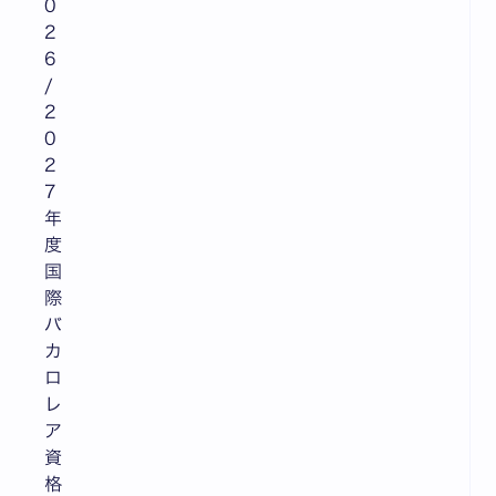
0
2
6
/
2
0
2
7
年
度
国
際
バ
カ
ロ
レ
ア
資
格