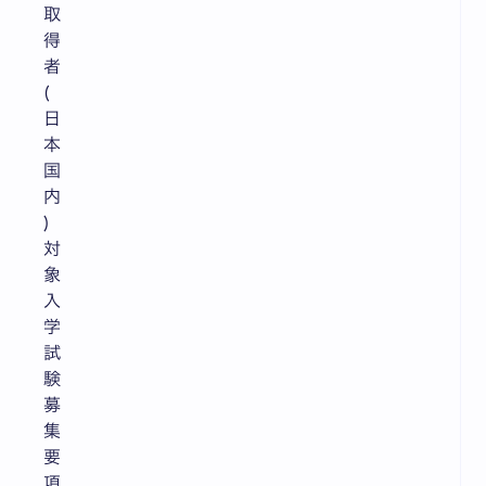
取
得
者
(
日
本
国
内
)
対
象
入
学
試
験
募
集
要
項