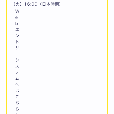
（火）16:00（日本時間）
W
e
b
エ
ン
ト
リ
ー
シ
ス
テ
ム
へ
は
こ
ち
ら