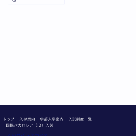
トップ
入学案内
学部入学案内
入試制度一覧
国際バカロレア（IB）入試
このサイトについて