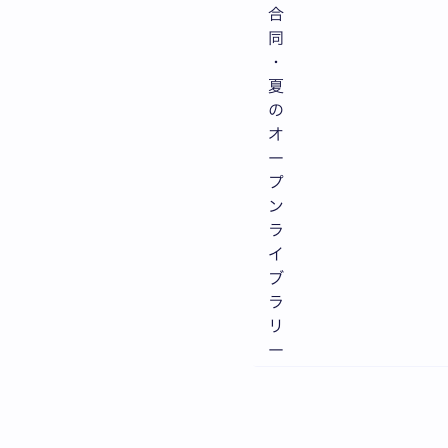
合
同
・
夏
の
オ
ー
プ
ン
ラ
イ
ブ
ラ
リ
ー