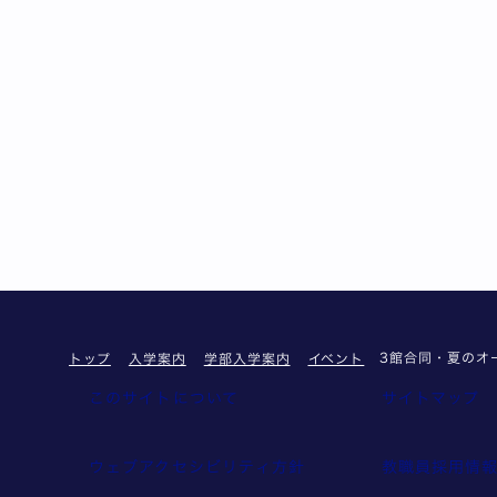
3館合同・夏のオ
トップ
入学案内
学部入学案内
イベント
このサイトについて
サイトマップ
ウェブアクセシビリティ方針
教職員採用情