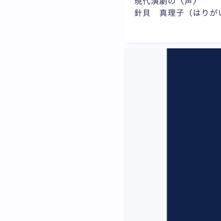
現代演劇の〈声〉
針貝 真理子（はりが