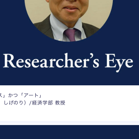
ス」かつ「アート」
 しげのり）/経済学部 教授