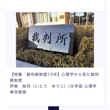
【特集：裁判員制度10年】心理学から見た裁判
員制度
伊東 裕司（いとう ゆうじ）/文学部 心理学
専攻教授
ページが省略されています
ページが省略されて
前のページ
次の