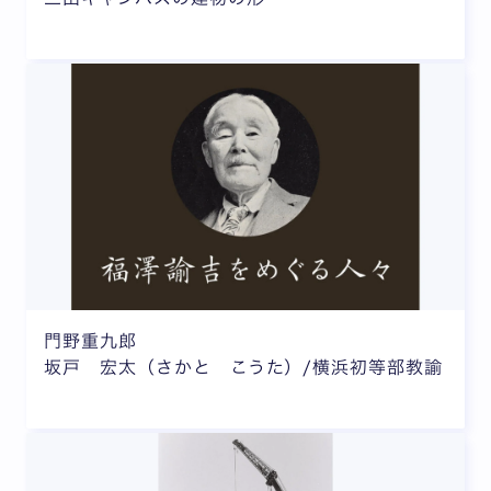
門野重九郎
坂戸 宏太（さかと こうた）/横浜初等部教諭