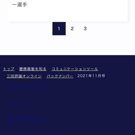
ー選手
前のページ
次の
1
2
3
トップ
慶應義塾を知る
コミュニケーションツール
2021年11月号
三田評論オンライン
バックナンバー
このサイトについて
サイトマップ
個人情報の取り扱い