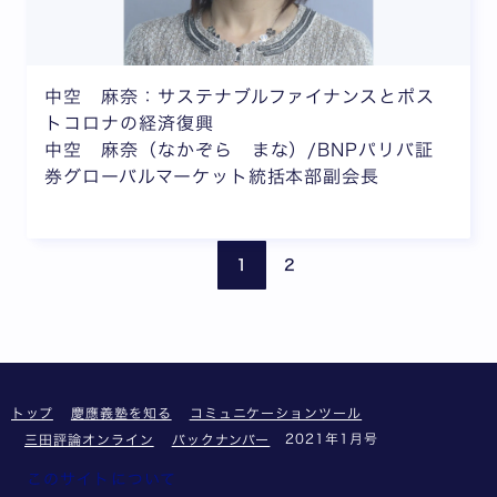
中空 麻奈：サステナブルファイナンスとポス
トコロナの経済復興
中空 麻奈（なかぞら まな）/BNPパリバ証
券グローバルマーケット統括本部副会長
前のページ
次の
1
2
トップ
慶應義塾を知る
コミュニケーションツール
2021年1月号
三田評論オンライン
バックナンバー
このサイトについて