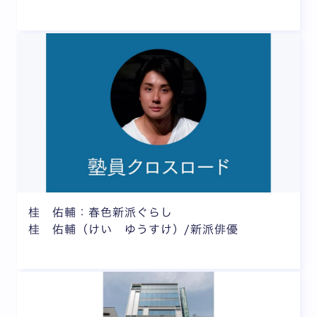
桂 佑輔：春色新派ぐらし
桂 佑輔（けい ゆうすけ）/新派俳優