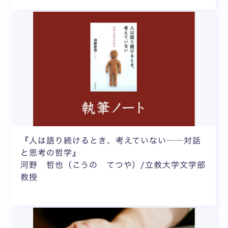
『人は語り続けるとき、考えていない──対話
と思考の哲学』
河野 哲也（こうの てつや）/立教大学文学部
教授