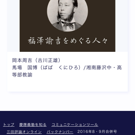
岡本周吉（古川正雄）
馬場 国博（ばば くにひろ）/湘南藤沢中・高
等部教諭
トップ
慶應義塾を知る
コミュニケーションツール
2016年8・9月合併号
三田評論オンライン
バックナンバー