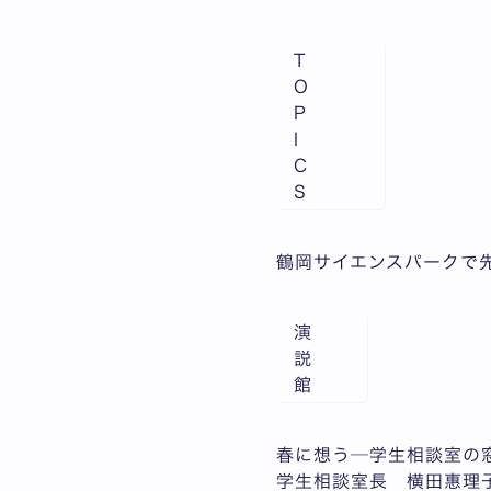
T
O
P
I
C
S
鶴岡サイエンスパークで先
演
説
館
春に想う─学生相談室の
学生相談室長 横田惠理