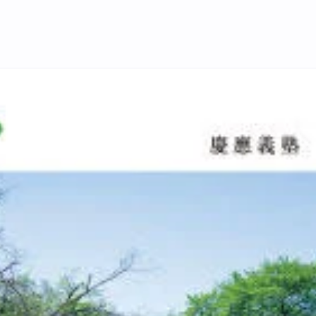
o.326）