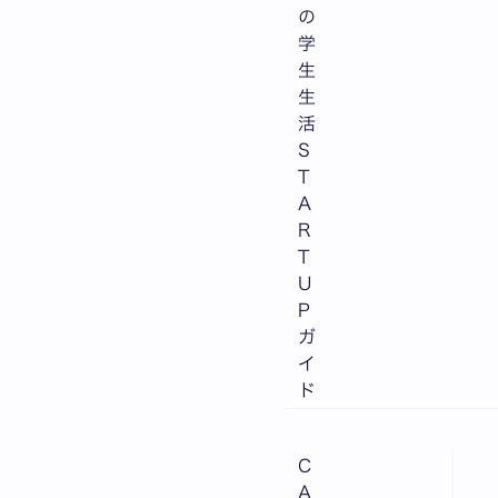
の
学
生
生
活
S
T
A
R
T
U
P
ガ
イ
ド
C
A