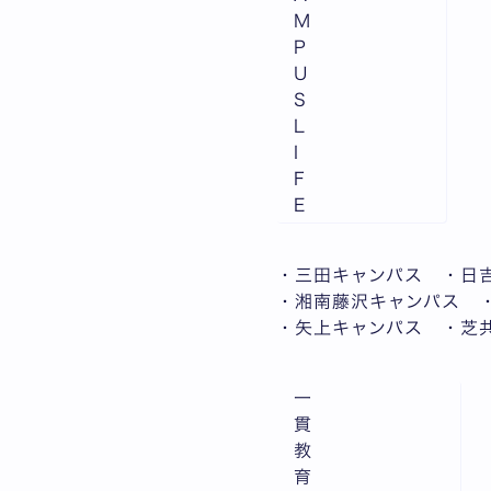
M
P
U
S
L
I
F
E
・三田キャンパス ・日
・湘南藤沢キャンパス 
・矢上キャンパス ・芝
一
貫
教
育