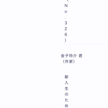
N
o
.
3
2
6
）
金子玲介 君
（作家）
新
入
生
の
た
め