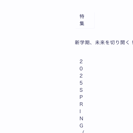
特
集
新学期、未来を切り開く！
2
0
2
5
S
P
R
I
N
G
（