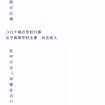
校
の
広
場
コロナ禍の学校行事
女子高等学校主事 向吉政人
社
中
の
丘
［
卒
業
生
の
ペ