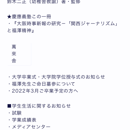
鈴木二正（幼稚舎教諭）著・監修
★慶應義塾この一冊
・『大阪時事新報の研究－「関西ジャーナリズム」
と福澤精神』
萬
來
舎
・大学卒業式・大学院学位授与式のお知らせ
・福澤先生ご命日墓参について
・2022年3月ご卒業予定の方へ
■学生生活に関するお知らせ
・試験
・学業成績表
・メディアセンター