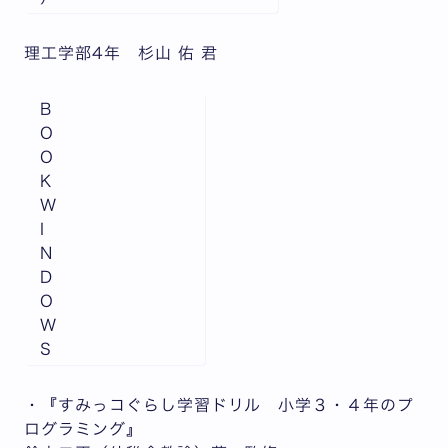
理工学部4年 杉山 佑 君
B
O
O
K
W
I
N
D
O
W
S
・『すみっコぐらし学習ドリル 小学３・４年のプ
ログラミング』