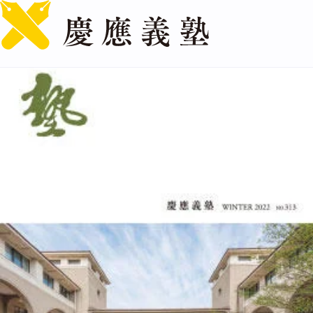
English
[塾] 2022 WINTER（No.313）