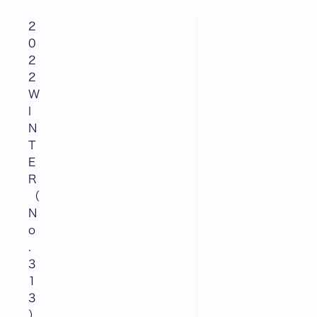
2
0
2
2
W
I
N
T
E
R
（
N
o
.
3
1
3
）