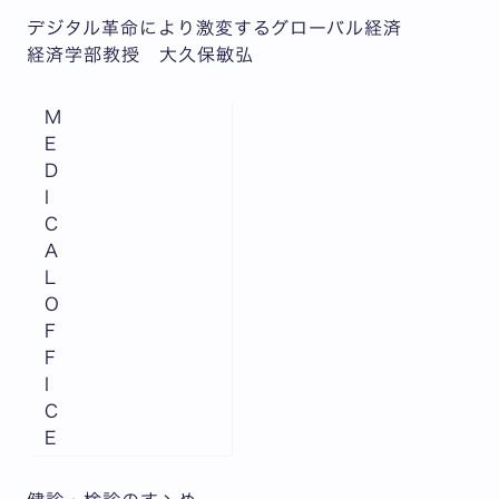
デジタル革命により激変するグローバル経済
経済学部教授 大久保敏弘
M
E
D
I
C
A
L
O
F
F
I
C
E