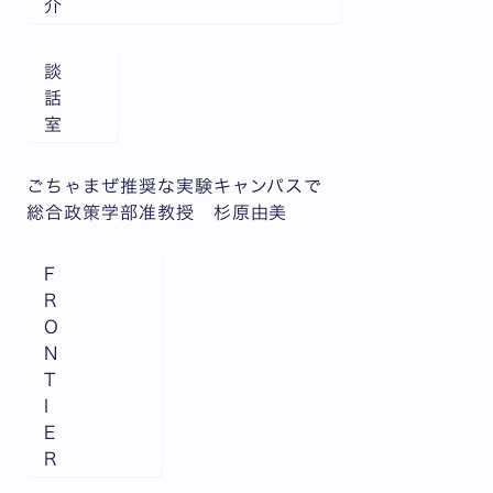
介
談
話
室
ごちゃまぜ推奨な実験キャンパスで
総合政策学部准教授 杉原由美
F
R
O
N
T
I
E
R