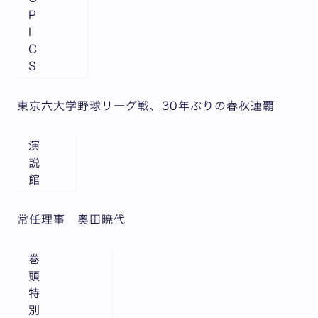
P
I
C
S
東京六大学野球リーグ戦、30年ぶりの春秋連覇
演
説
館
常任理事 奥田暁代
巻
頭
特
別