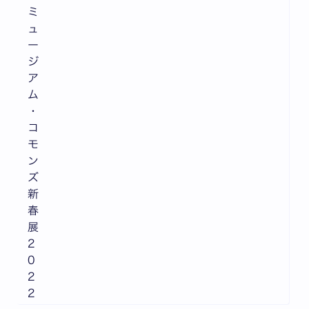
ミ
ュ
ー
ジ
ア
ム
・
コ
モ
ン
ズ
新
春
展
2
0
2
2