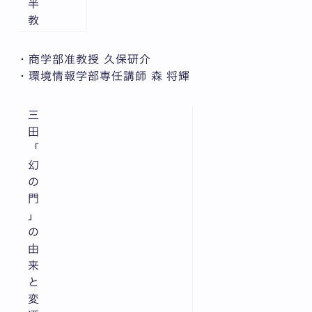
半
教
・商学部准教授 久保研介
・環境情報学部専任講師 森 将輝
三
田
「
幻
の
門
」
の
由
来
と
変