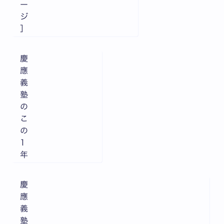
ー
ジ
］
慶
應
義
塾
の
こ
の
1
年
慶
應
義
塾