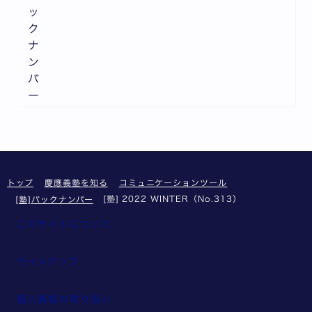
ッ
ク
ナ
ン
バ
ー
トップ
慶應義塾を知る
コミュニケーションツール
[塾] 2022 WINTER（No.313）
[塾]バックナンバー
このサイトについて
サイトマップ
個人情報の取り扱い