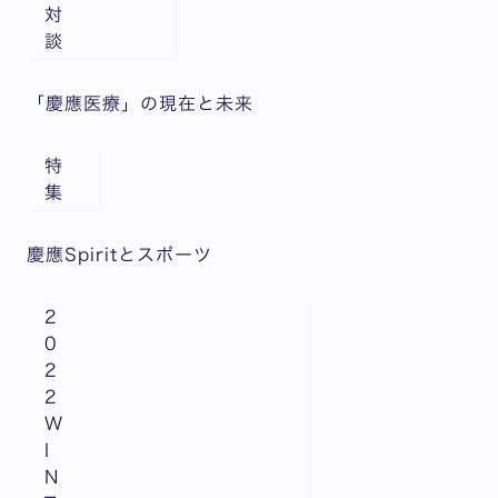
対
談
「慶應医療」の現在と未来
特
集
慶應Spiritとスポーツ
2
0
2
2
W
I
N