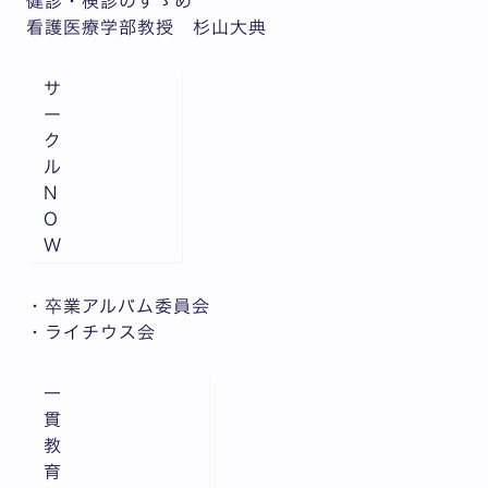
健診・検診のすゝめ
看護医療学部教授 杉山大典
サ
ー
ク
ル
N
O
W
・卒業アルバム委員会
・ライチウス会
一
貫
教
育