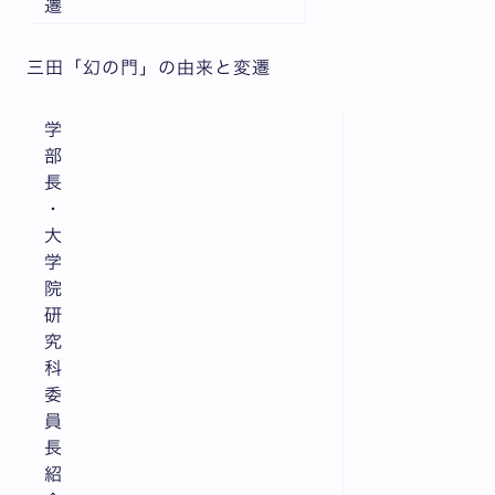
遷
三田「幻の門」の由来と変遷
学
部
長
・
大
学
院
研
究
科
委
員
長
紹