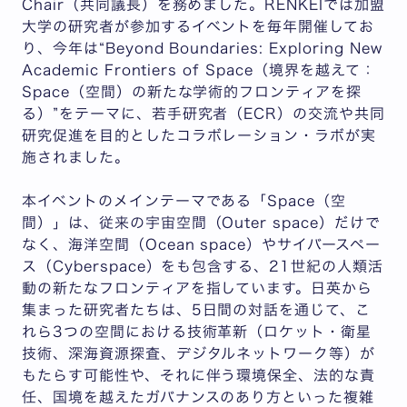
Chair（共同議長）を務めました。RENKEIでは加盟
大学の研究者が参加するイベントを毎年開催してお
り、今年は“Beyond Boundaries: Exploring New
Academic Frontiers of Space（境界を越えて：
Space（空間）の新たな学術的フロンティアを探
る）”をテーマに、若手研究者（ECR）の交流や共同
研究促進を目的としたコラボレーション・ラボが実
施されました。
本イベントのメインテーマである「Space（空
間）」は、従来の宇宙空間（Outer space）だけで
なく、海洋空間（Ocean space）やサイバースペー
ス（Cyberspace）をも包含する、21世紀の人類活
動の新たなフロンティアを指しています。日英から
集まった研究者たちは、5日間の対話を通じて、こ
れら3つの空間における技術革新（ロケット・衛星
技術、深海資源探査、デジタルネットワーク等）が
もたらす可能性や、それに伴う環境保全、法的な責
任、国境を越えたガバナンスのあり方といった複雑