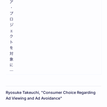
ア
・
プ
ロ
ジ
ェ
ク
ト
を
対
象
に
―
Ryosuke Takeuchi, "Consumer Choice Regarding
Ad Viewing and Ad Avoidance"