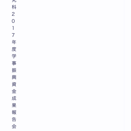
究
科
2
0
1
7
年
度
学
事
振
興
資
金
成
果
報
告
会