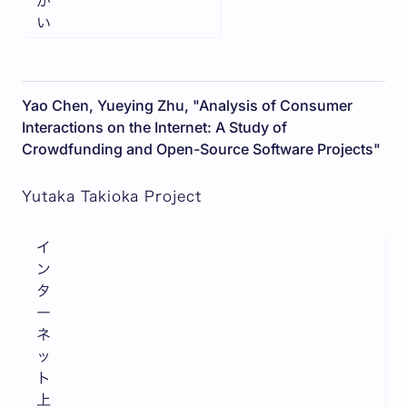
が
い
Yao Chen, Yueying Zhu, "Analysis of Consumer
Interactions on the Internet: A Study of
Crowdfunding and Open-Source Software Projects"
Yutaka Takioka Project
イ
ン
タ
ー
ネ
ッ
ト
上