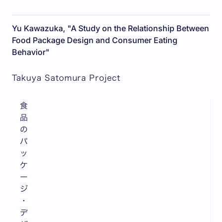
Yu Kawazuka, "A Study on the Relationship Between
Food Package Design and Consumer Eating
Behavior"
Takuya Satomura Project
食
品
の
パ
ッ
ケ
ー
ジ
・
デ