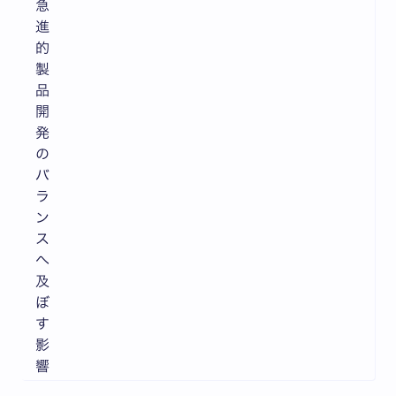
急
進
的
製
品
開
発
の
バ
ラ
ン
ス
へ
及
ぼ
す
影
響