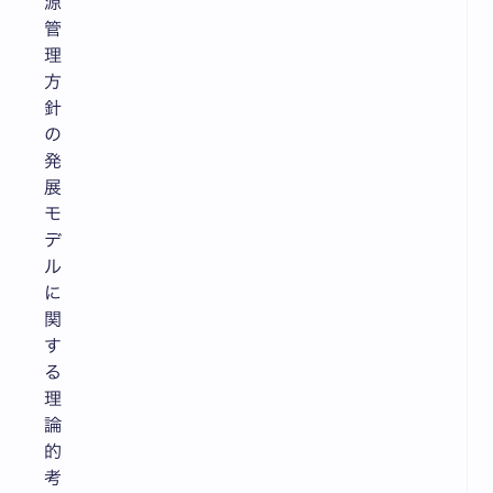
源
管
理
方
針
の
発
展
モ
デ
ル
に
関
す
る
理
論
的
考