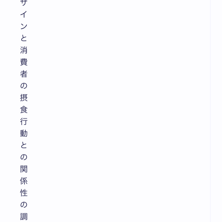
ザ
イ
ン
と
消
費
者
の
摂
食
行
動
と
の
関
係
性
の
調