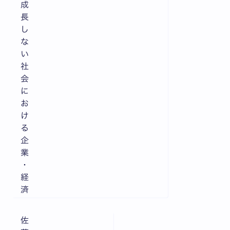
成
長
し
な
い
社
会
に
お
け
る
企
業
・
経
済
佐