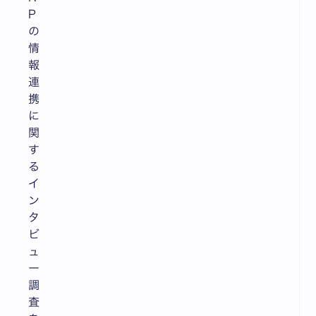
P
の
情
報
連
携
に
関
す
る
イ
ン
タ
ビ
ュ
ー
調
査