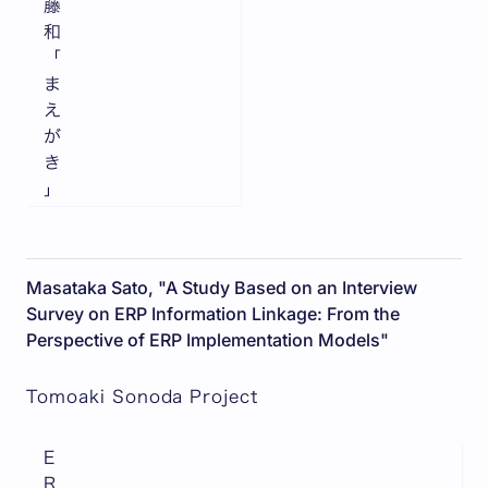
藤
和
「
ま
え
が
き
」
Masataka Sato, "A Study Based on an Interview
Survey on ERP Information Linkage: From the
Perspective of ERP Implementation Models"
Tomoaki Sonoda Project
E
R