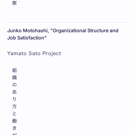
察
Junko Motohashi, "Organizational Structure and
Job Satisfaction"
Yamato Sato Project
組
織
の
あ
り
方
と
働
き