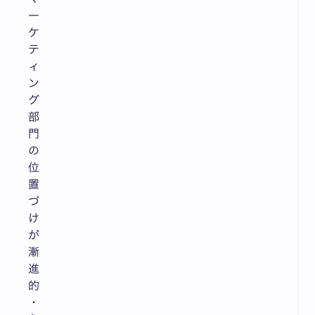
ー
ケ
テ
ィ
ン
グ
部
門
の
位
置
づ
け
が
漸
進
的
・