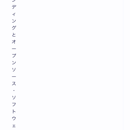
ン
デ
ィ
ン
グ
と
オ
ー
プ
ン
ソ
ー
ス
・
ソ
フ
ト
ウ
ェ