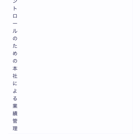
ン
ト
ロ
ー
ル
の
た
め
の
本
社
に
よ
る
業
績
管
理