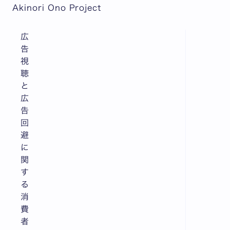
Akinori Ono Project
広
告
視
聴
と
広
告
回
避
に
関
す
る
消
費
者