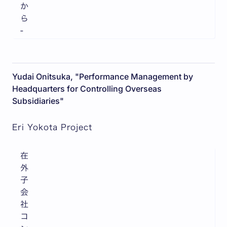
か
ら
-
Yudai Onitsuka, "Performance Management by
Headquarters for Controlling Overseas
Subsidiaries"
Eri Yokota Project
在
外
子
会
社
コ