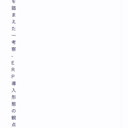
を
踏
ま
え
た
一
考
察
-
E
R
P
導
入
形
態
の
観
点