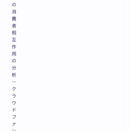
の
消
費
者
相
互
作
用
の
分
析
―
ク
ラ
ウ
ド
フ
ァ