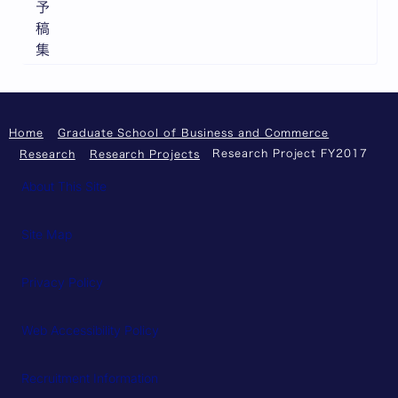
予
稿
集
Home
Graduate School of Business and Commerce
Research Project FY2017
Research
Research Projects
About This Site
Site Map
Privacy Policy
Web Accessibility Policy
Recruitment Information