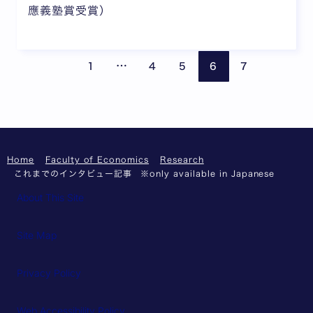
應義塾賞受賞）
Pages are omitted
Previous page
Next
…
1
4
5
6
7
Home
Faculty of Economics
Research
これまでのインタビュー記事 ※only available in Japanese
About This Site
Site Map
Privacy Policy
Web Accessibility Policy