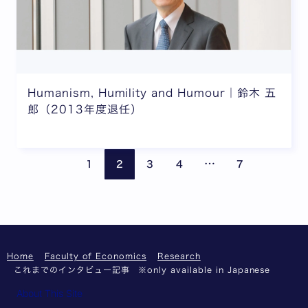
Humanism, Humility and Humour｜鈴木 五
郎（2013年度退任）
Pages are omitte
Previous page
Next
…
1
2
3
4
7
Home
Faculty of Economics
Research
これまでのインタビュー記事 ※only available in Japanese
About This Site