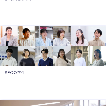
の
S
ユ
F
ニ
C
ー
卒
ク
業
な
生
「
の
現
活
場
躍
」
を
を
ご
多
紹
SFCの学生
彩
介
様
な
々
教
な
員
バ
が
ッ
語