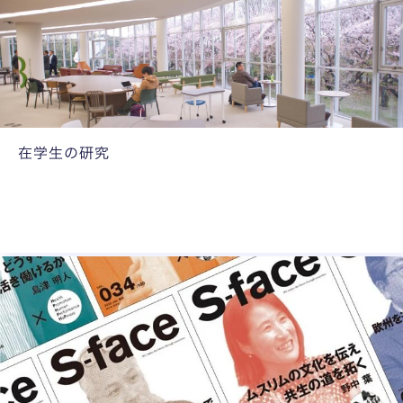
ク
る
グ
（
ラ
総
ウ
・
ン
環
ド
・
、
政
在学生の研究
多
メ
政
様
）
策
な
・
ア
メ
イ
デ
デ
ィ
ア
ア
を
研
持
究
っ
科
た