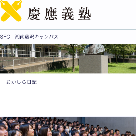
English
Magazine
SFC 湘南藤沢キャンパス
おかしら日記
"
お
頭
"
で
あ