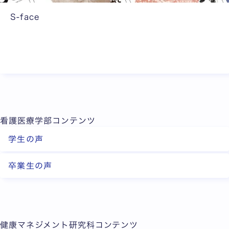
で
若
学
S-face
者
び
多
が
、
彩
集
自
な
ま
身
教
る
の
員
S
問
の
F
題
研
C
意
看護医療学部コンテンツ
究
。
識
を
学
学生の声
に
ご
生
基
紹
た
卒業生の声
き
介
ち
、
（
を
既
外
ク
存
部
ロ
の
健康マネジメント研究科コンテンツ
サ
ー