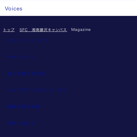
枠
イ
ズ
Voices
に
ト
ア
と
）
ッ
ら
プ
Magazine
トップ
SFC 湘南藤沢キャンパス
わ
し
れ
このサイトについて
ま
ず
し
自
サイトマップ
た
由
（
に
個人情報の取り扱い
総
研
・
究
ウェブアクセシビリティ方針
環
す
）
る
教職員採用情報
学
生
お問い合わせ
を
プ