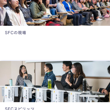
る
学
部
長
た
ち
SFCの現場
が
S
交
F
代
C
で
の
綴
授
る
業
日
や
記
研
究
会
な
ど
SFCスピリッツ