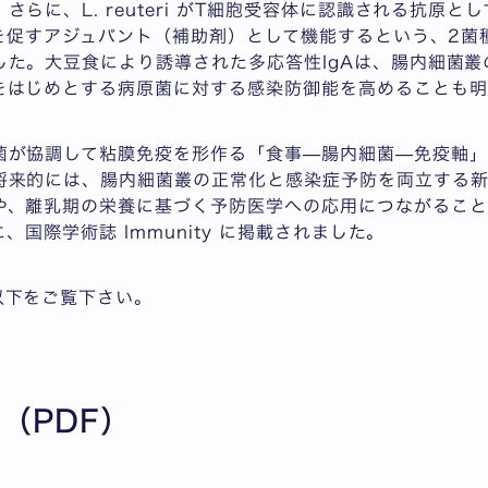
。さらに、
L. reuteri
がT細胞受容体に認識される抗原とし
生を促すアジュバント（補助剤）として機能するという、2
した。大豆食により誘導された多応答性IgAは、腸内細菌
をはじめとする病原菌に対する感染防御能を高めることも明
菌が協調して粘膜免疫を形作る「食事—腸内細菌—免疫軸」
将来的には、腸内細菌叢の正常化と感染症予防を両立する
や、離乳期の栄養に基づく予防医学への応用につながること
に、国際学術誌 Immunity に掲載されました。
以下をご覧下さい。
（PDF）