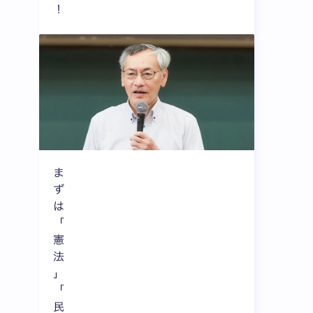
！
ま
ず
は
「
憲
法
」
「
民