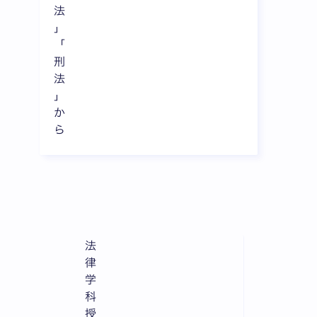
法
」
「
刑
法
」
か
ら
法
律
学
科
授