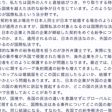
り、私たちは国外の人々と直接結びつき、やり取りする時
る国境を越えた法的な紛争が日々生じています。このような
のが国際私法という法分野です。
契約を結ぶ場合や日本人同士が日本で結婚する場合のよう
法が適用されますが、国際私法の対象となるのは国際的な
。日本の企業と外国の企業が締結した契約をめぐる紛争につ
いのか、また、適用されるのは、日本の民法なのか、外国の
いるのが国際私法です。
的な事件の紛争処理を担うのが渉外弁護士です。実際に生
画の著作権が外国で侵害された場合や、海外企業を介して暗
利者をどのように保護するかが問題となります。最近では、
合いに関するハーグ条約関連の紛争も増えてきました。この
いカップルは婚姻届をどこの国に提出したらよいか、結婚す
いかという問題もあります。また、日本の企業が外国の企業
この国の裁判所に訴訟を提起するのか、どこの国の民法を適
中で合意しておくことがあります。
が、国境や、各国の民法の違いを意識せずにグローバルに
実現するために、国際私法はある事件についてどこの国の裁
され、同じ結論になる、すなわち、各国での紛争解決の一致