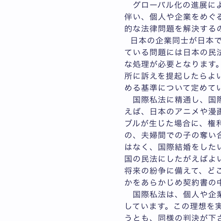
グローバル化の進展によ
伴い、個人や企業をめぐ
的な法律問題を解決する
日本の企業同士が日本で
ている問題には日本の民
な処理が必要となります
所に訴えを提起したらよ
める基準について定めて
国際私法に精通し、国際
えば、日本のアニメや漫
ブルが生じた場合に、権
の、夫婦間での子の奪い
はなく、国際結婚をした
国の民法にしたがえばよ
将来の紛争に備えて、ど
かをあらかじめ契約書の
国際私法は、個人や企業
しています。この理想を
うとも、同様の判決が下