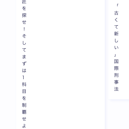
匠
「
を
古
探
く
せ
て
！
新
そ
し
し
い
て
」
ま
国
ず
際
は
刑
1
事
科
法
目
を
制
覇
せ
よ