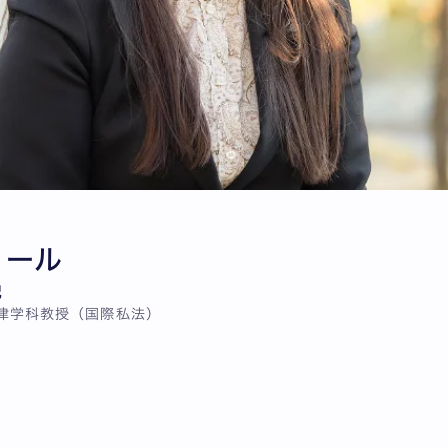
ィール
紀
法律学科教授（国際私法）