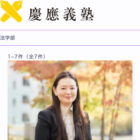
English
法律学科 授業ピックアップ
法学部
1~7件（全7件）