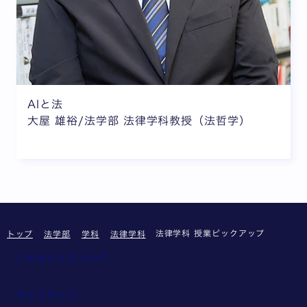
AIと法
大屋 雄裕/法学部 法律学科教授（法哲学）
法律学科 授業ピックアップ
トップ
法学部
学科
法律学科
このサイトについて
サイトマップ