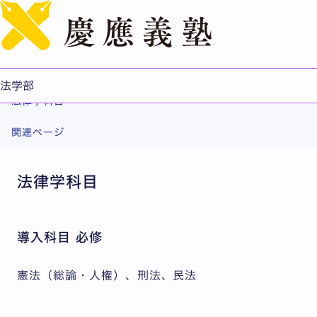
English
設置科目
法学部法律学科の設置科目について紹介します。詳しくは
履修案内（シラバス）をご覧ください。
法学部
法律学科目
関連ページ
法律学科目
導入科目 必修
憲法（総論・人権）、刑法、民法